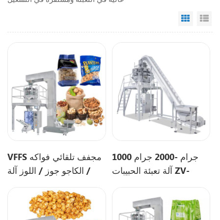
Grid Vi
Li
1000 جرام -2000 جرام
VFFS مجفف تلقائي فواكه
آلة تعبئة الحبيبات ZV-
/ الكاجو جوز / اللوز آلة
520A
التعبئة