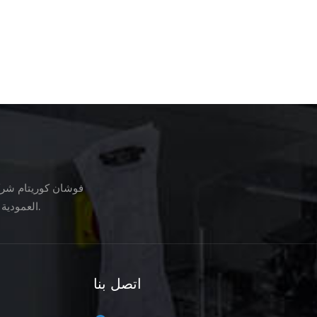
فوشان كوريتام شركة
العمودية ، آلات تعبئة خط تجهيز الأغذية ، آلات تغليف الخضروات ، آلات التعبئة والتغليف ، إلخ.
اتصل بنا