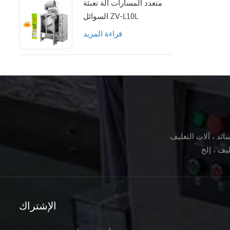
متعدد المسارات آلة تعبئة
السوائل ZV-L10L
قراءة المزيد
ئد ، آلات التغليف
الإشتراك