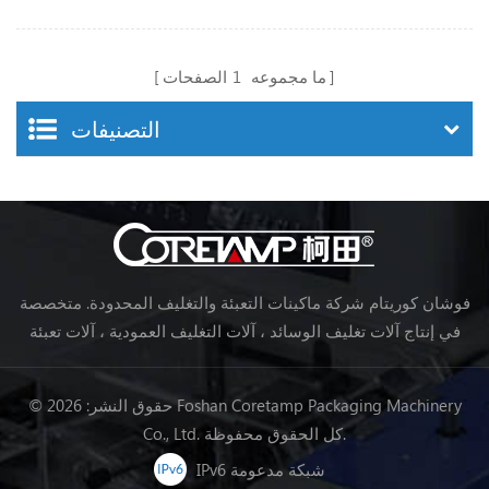
ما مجموعه
1
الصفحات
التصنيفات
فوشان كوريتام شركة ماكينات التعبئة والتغليف المحدودة. متخصصة
في إنتاج آلات تغليف الوسائد ، آلات التغليف العمودية ، آلات تعبئة
خط تجهيز الأغذية ، آلات تغليف الخضروات ، آلات التعبئة والتغليف ،
إلخ.
© حقوق النشر: 2026 Foshan Coretamp Packaging Machinery
Co., Ltd. كل الحقوق محفوظة.
IPv6 شبكة مدعومة