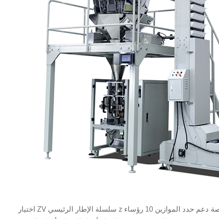
اختيار ZV سلسلة الإطار الرئيسي z نوع دلو المصعد منصة دعم حدد الموازين 10 رؤساء Weigher. تغذية الاهتزاز ناقل المنتج النهائي كاشف المعادن ميزة: