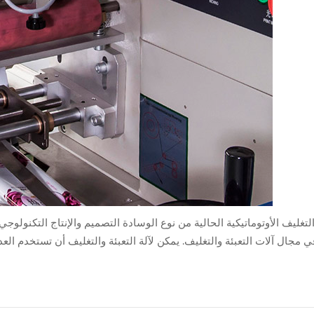
التغليف الأوتوماتيكية الحالية من نوع الوسادة التصميم والإنتاج التكنولوج
ي مجال آلات التعبئة والتغليف. يمكن لآلة التعبئة والتغليف أن تستخدم العدي
وهي مناسبة جدًا لاحتياجات عدد كبير من المستخدمين في الصين. يتكون الجزء الكهربائي لآلة التعبئة التلقائية عموم...