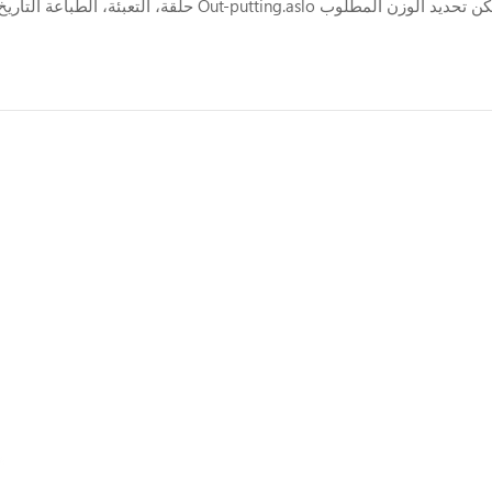
للمنتجات وسيقوم بإزالة وزن المنتج ما هو دون المستوى المطلوب كشف المعدن وسوف تنبيه إزالتها. مراحل متعددة عملية التعبئة تلقائ...