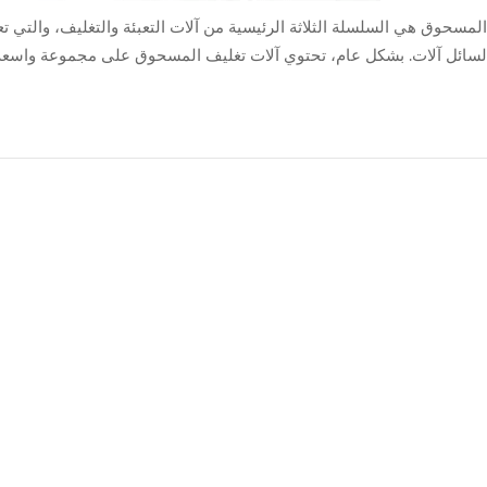
المسحوق هي السلسلة الثلاثة الرئيسية من آلات التعبئة والتغليف، والتي تعر
السائل آلات. بشكل عام، تحتوي آلات تغليف المسحوق على مجموعة واسعة
جميعا، سواء إنها الصناعة الصيدلانية أو الغذائية، يتم بيع العديد من المنتجات كل يوم، هكذا يمكن وضع المنتجات على الرفوف في ا...