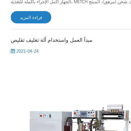
الجهاز أكمل الإجراء بأكمله للتغذية، METCH حلقة، التعبئة، الطباعة التاريخ، شحن (مرهق)، المنتج Out-putting.aslo يمكن تحديد الوزن المطلوب
قراءة المزيد
مبدأ العمل واستخدام آلة تغليف تقليص
2021-04-24