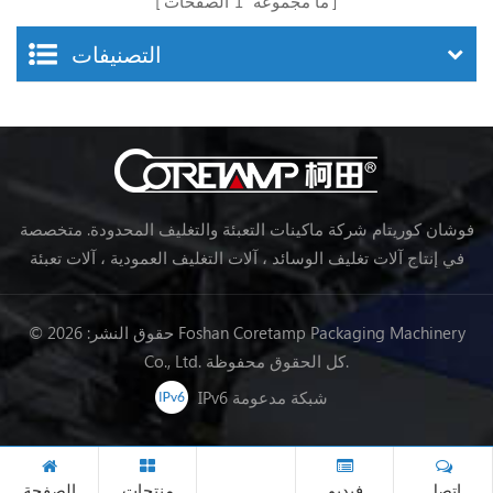
ما مجموعه
1
الصفحات
التصنيفات
فوشان كوريتام شركة ماكينات التعبئة والتغليف المحدودة. متخصصة
في إنتاج آلات تغليف الوسائد ، آلات التغليف العمودية ، آلات تعبئة
خط تجهيز الأغذية ، آلات تغليف الخضروات ، آلات التعبئة والتغليف ،
إلخ.
© حقوق النشر: 2026 Foshan Coretamp Packaging Machinery
Co., Ltd. كل الحقوق محفوظة.
IPv6 شبكة مدعومة
اتصل
فيديو
منتجات
الصفحة