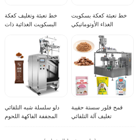
خط تعبئة كعكة بسكويت
خط تعبئة وتغليف كعكة
الغذاء الأوتوماتيكي
البسكويت الغذائية ذات
الإنتاج العالي
قمح فلور سستة حقيبة
دلو سلسلة شبه التلقائي
تغليف آلة التلقائي
المجففة الفاكهة اللحوم
Premade حقيبة تعطى
المجففة شريحة حبيبات آلة
PLC يتحكم
التعبئة والتغليف