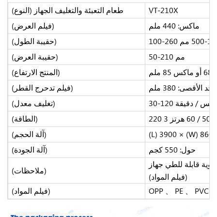
VT-210X
طعام
التعبئة والتغليف
الجهاز (النوع)
ماكس:
440 ملم
العرض)
(فيلم
100-260
الطول)
(حقيبة
50-210 مم
العرض)
(حقيبة
6
أو
ماكس 85 ملم
الارتفاع)
(المنتج
لحد الأقصى: 380 ملم
القطر)
(فيلم
تدحرج
30-120 كيس / دقيقة
معدل)
(تغليف
لت
50 / 60 هرتز
(الطاقة)
الحجم)
(آلة
حول: 550 كجم
الجودة)
(آلة
اوية
قابلة للطي
جهاز
(ملاحظات)
المواد)
(فيلم
OPP 、 PE 、 PVC 、 
المواد)
(فيلم