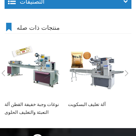
التصنيفات
منتجات ذات صله
فق
آلة تغليف البسكويت
نوغات وجبة خفيفة القطن آلة
 /
التعبئة والتغليف الحلوى
لة
ان