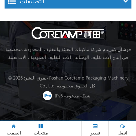
التصنيفات
فوشان كوريتام شركة ماكينات التعبئة والتغليف المحدودة. متخصصة
في إنتاج آلات تغليف الوسائد ، آلات التغليف العمودية ، آلات تعبئة
خط تجهيز الأغذية ، آلات تغليف الخضروات ، آلات التعبئة والتغليف ،
إلخ.
© حقوق النشر: 2026 Foshan Coretamp Packaging Machinery
Co., Ltd. كل الحقوق محفوظة.
IPv6 شبكة مدعومة
اتصل
فيديو
منتجات
الصفحة