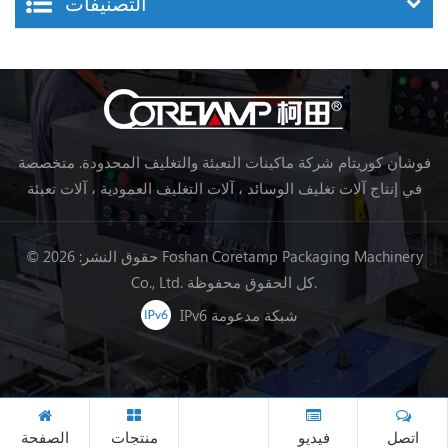
التصنيفات
فوشان كوريتام شركة ماكينات التعبئة والتغليف المحدودة. متخصصة
في إنتاج آلات تغليف الوسائد ، آلات التغليف العمودية ، آلات تعبئة
خط تجهيز الأغذية ، آلات تغليف الخضروات ، آلات التعبئة والتغليف ،
إلخ.
© حقوق النشر: 2026 Foshan Coretamp Packaging Machinery
Co., Ltd. كل الحقوق محفوظة.
IPv6 شبكة مدعومة
اتصل
فيديو
منتجات
الصفحة