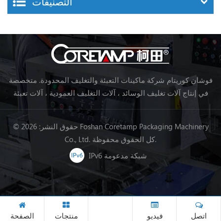
التصنيفات
فوشان كوريتام شركة ماكينات التعبئة والتغليف المحدودة. متخصصة
في إنتاج آلات تغليف الوسائد ، آلات التغليف العمودية ، آلات تعبئة
خط تجهيز الأغذية ، آلات تغليف الخضروات ، آلات التعبئة والتغليف ،
إلخ.
© حقوق النشر: 2026 Foshan Coretamp Packaging Machinery
Co., Ltd. كل الحقوق محفوظة.
IPv6 شبكة مدعومة
اتصل
فيديو
منتجات
الصفحة