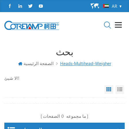
AR
بحث
Heads-Multihead-Weigher
الصفحة الرئيسية
لا شيئ!!
Grid Vi
Li
ما مجموعه
0
الصفحات