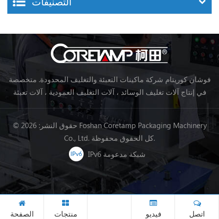
التصنيفات
فوشان كوريتام شركة ماكينات التعبئة والتغليف المحدودة. متخصصة
في إنتاج آلات تغليف الوسائد ، آلات التغليف العمودية ، آلات تعبئة
خط تجهيز الأغذية ، آلات تغليف الخضروات ، آلات التعبئة والتغليف ،
إلخ.
© حقوق النشر: 2026 Foshan Coretamp Packaging Machinery
Co., Ltd. كل الحقوق محفوظة.
IPv6 شبكة مدعومة
اتصل
فيديو
منتجات
الصفحة