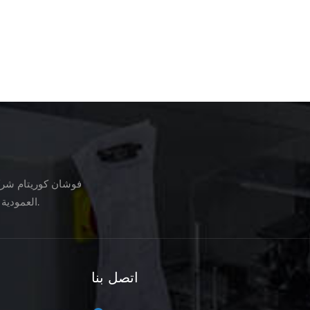
فوشان كوريتام شركة
العمودية ، آلات تعبئة خط تجهيز الأغذية ، آلات تغليف الخضروات ، آلات التعبئة والتغليف ، إلخ.
اتصل بنا