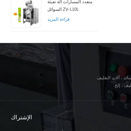
متعدد المسارات آلة تعبئة
السوائل ZV-L10L
قراءة المزيد
ئد ، آلات التغليف
الإشتراك