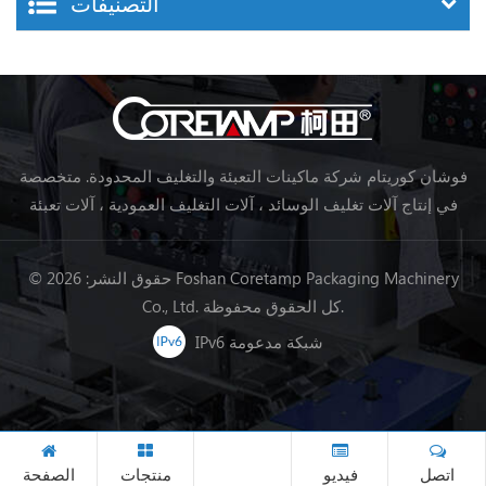
التصنيفات
فوشان كوريتام شركة ماكينات التعبئة والتغليف المحدودة. متخصصة
في إنتاج آلات تغليف الوسائد ، آلات التغليف العمودية ، آلات تعبئة
خط تجهيز الأغذية ، آلات تغليف الخضروات ، آلات التعبئة والتغليف ،
إلخ.
© حقوق النشر: 2026 Foshan Coretamp Packaging Machinery
Co., Ltd. كل الحقوق محفوظة.
IPv6 شبكة مدعومة
اتصل
فيديو
منتجات
الصفحة